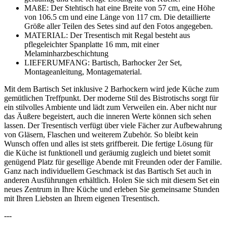
MAßE: Der Stehtisch hat eine Breite von 57 cm, eine Höhe
von 106.5 cm und eine Länge von 117 cm. Die detaillierte
Größe aller Teilen des Setes sind auf den Fotos angegeben.
MATERIAL: Der Tresentisch mit Regal besteht aus
pflegeleichter Spanplatte 16 mm, mit einer
Melaminharzbeschichtung
LIEFERUMFANG: Bartisch, Barhocker 2er Set,
Montageanleitung, Montagematerial.
Mit dem Bartisch Set inklusive 2 Barhockern wird jede Küche zum
gemütlichen Treffpunkt. Der moderne Stil des Bistrotischs sorgt für
ein stilvolles Ambiente und lädt zum Verweilen ein. Aber nicht nur
das Äußere begeistert, auch die inneren Werte können sich sehen
lassen. Der Tresentisch verfügt über viele Fächer zur Aufbewahrung
von Gläsern, Flaschen und weiterem Zubehör. So bleibt kein
Wunsch offen und alles ist stets griffbereit. Die fertige Lösung für
die Küche ist funktionell und geräumig zugleich und bietet somit
genügend Platz für gesellige Abende mit Freunden oder der Familie.
Ganz nach individuellem Geschmack ist das Bartisch Set auch in
anderen Ausführungen erhältlich. Holen Sie sich mit diesem Set ein
neues Zentrum in Ihre Küche und erleben Sie gemeinsame Stunden
mit Ihren Liebsten an Ihrem eigenen Tresentisch.
---