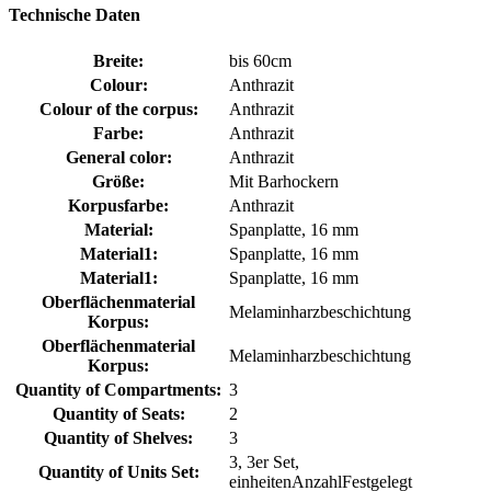
Technische Daten
Breite:
bis 60cm
Colour:
Anthrazit
Colour of the corpus:
Anthrazit
Farbe:
Anthrazit
General color:
Anthrazit
Größe:
Mit Barhockern
Korpusfarbe:
Anthrazit
Material:
Spanplatte, 16 mm
Material1:
Spanplatte, 16 mm
Material1:
Spanplatte, 16 mm
Oberflächenmaterial
Melaminharzbeschichtung
Korpus:
Oberflächenmaterial
Melaminharzbeschichtung
Korpus:
Quantity of Compartments:
3
Quantity of Seats:
2
Quantity of Shelves:
3
3, 3er Set,
Quantity of Units Set:
einheitenAnzahlFestgelegt