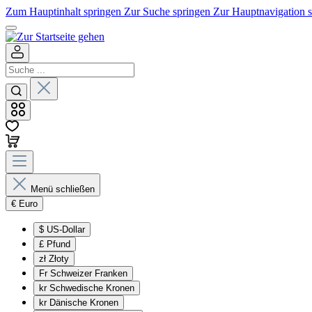
Zum Hauptinhalt springen
Zur Suche springen
Zur Hauptnavigation 
Menü schließen
€
Euro
$
US-Dollar
£
Pfund
zł
Złoty
Fr
Schweizer Franken
kr
Schwedische Kronen
kr
Dänische Kronen