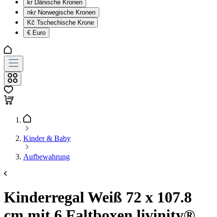
kr
Dänische Kronen
nkr
Norwegische Kronen
Kč
Tschechische Krone
€
Euro
Kinder & Baby
Aufbewahrung
Kinderregal Weiß 72 x 107.8
cm mit 6 Faltboxen livinity®