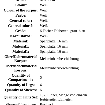
Colour:
Weiß
Colour of the corpus:
Weiß
Farbe:
Weiß
General color:
Weiß
General color 2:
Weiß
Größe:
6 Fächer Faltboxen: grau, blau
Korpusfarbe:
Weiß
Material:
Spanplatte, 16 mm
Material1:
Spanplatte, 16 mm
Material1:
Spanplatte, 16 mm
Oberflächenmaterial
Melaminharzbeschichtung
Korpus:
Oberflächenmaterial
Melaminharzbeschichtung
Korpus:
Quantity of
6
Compartments:
Quantity of Legs:
4
Quantity of Shelves:
6
1, 7, Einzel, Menge von einzeln
Quantity of Units Set:
festgelegten Einheiten
Shape of furniture:
Rechteckig