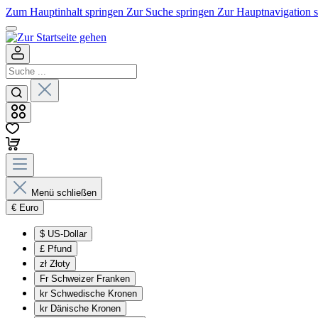
Zum Hauptinhalt springen
Zur Suche springen
Zur Hauptnavigation 
Menü schließen
€
Euro
$
US-Dollar
£
Pfund
zł
Złoty
Fr
Schweizer Franken
kr
Schwedische Kronen
kr
Dänische Kronen